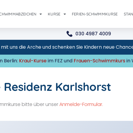
CHWIMMABZEICHEN
KURSE
FERIEN-SCHWIMMKURSE
STA
030 4987 4009
it uns die Arche und schenken Sie Kindern neue Chancen.
 Berlin:
Kraul-Kurse
im FEZ und
Frauen-Schwimmkurs
in 
Residenz Karlshorst
mmkurse bitte über unser
Anmelde-Formular.