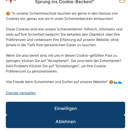
Sprung ins Cookie-Becken!"
Kontakt
🍪 "In unserer Schwimmschule tauchen wir gerne in den Genuss von
Cookies ein, genau wie wir in unser Schwimmbecken eintauchen!
Mo - Do 10.00 - 14.30 Uhr
Diese Cookies sind wie unsere Schwimmlehrer: hilfreich, informativ und
stets auf Ihre Sicherheit bedacht. Sie behalten den Überblick über Ihre
030 - 4987 4009
Präferenzen und verbessern Ihre Erfahrung auf unserer Website, ohne
jemals in die Tiefe Ihrer persönlichen Daten zu tauchen.
info@schwimmschuleseesternchen.de
Wenn Sie also bereit sind, mit uns in diesen Cookie-gefüllten Pool zu
Impressum
springen, klicken Sie auf "Akzeptieren". Sie sind mehr der Zehentester?
Kein Problem! Klicken Sie auf "Einstellungen", um Ihre Cookie-
Präferenzen zu personalisieren.
AGB
Viel Freude beim Schwimmen und Surfen auf unserer Website!” 🍪🏊🏼‍♂️🏊🏼‍♀️
Datenschutz
Dienste verwalten
Cookie-Richtlinien
Einwilligen
FAQ (Häufig gestellte Fragen)
Ablehnen
Jobs